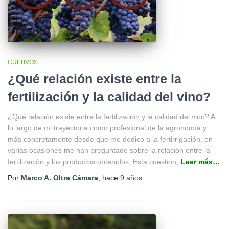
CULTIVOS
¿Qué relación existe entre la
fertilización y la calidad del vino?
¿Qué relación existe entre la fertilización y la calidad del vino? A
lo largo de mi trayectoria como profesional de la agronomía y
más concretamente desde que me dedico a la fertirrigación, en
varias ocasiones me han preguntado sobre la relación entre la
fertilización y los productos obtenidos. Esta cuestión,
Leer más…
Por
Marco A. Oltra Cámara
, hace
9 años