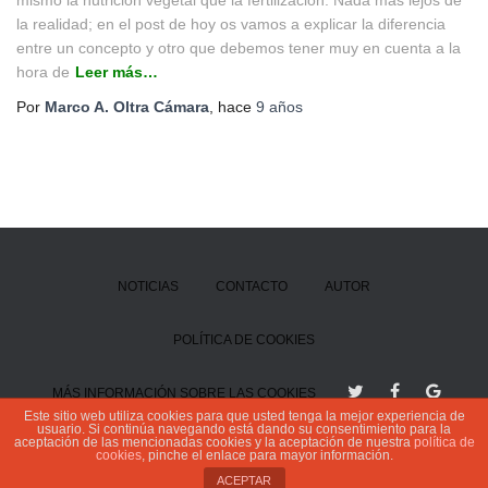
mismo la nutrición vegetal que la fertilización. Nada más lejos de
la realidad; en el post de hoy os vamos a explicar la diferencia
entre un concepto y otro que debemos tener muy en cuenta a la
hora de
Leer más…
Por
Marco A. Oltra Cámara
, hace
9 años
NOTICIAS
CONTACTO
AUTOR
POLÍTICA DE COOKIES
MÁS INFORMACIÓN SOBRE LAS COOKIES
Este sitio web utiliza cookies para que usted tenga la mejor experiencia de
usuario. Si continúa navegando está dando su consentimiento para la
aceptación de las mencionadas cookies y la aceptación de nuestra
política de
cookies
, pinche el enlace para mayor información.
ACEPTAR