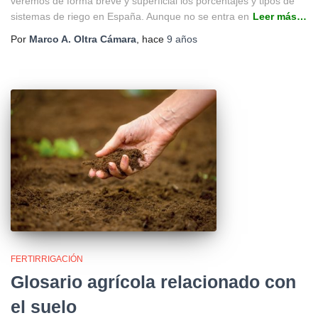
veremos de forma breve y superficial los porcentajes y tipos de
sistemas de riego en España. Aunque no se entra en
Leer más…
Por
Marco A. Oltra Cámara
, hace
9 años
FERTIRRIGACIÓN
Glosario agrícola relacionado con
el suelo