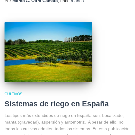
Por
Marco A. Oltra Cámara
, hace
9 años
CULTIVOS
Sistemas de riego en España
Los tipos más extendidos de riego en España son: Localizado,
manta (gravedad), aspersión y automotriz. A pesar de ello, no
todos los cultivos admiten todos los sistemas. En esta publicación