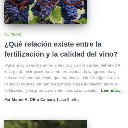
CULTIVOS
¿Qué relación existe entre la
fertilización y la calidad del vino?
¿Qué relación existe entre la fertilización y la calidad del vino? A
lo largo de mi trayectoria como profesional de la agronomía y
más concretamente desde que me dedico a la fertirrigación, en
varias ocasiones me han preguntado sobre la relación entre la
fertilización y los productos obtenidos. Esta cuestión,
Leer más…
Por
Marco A. Oltra Cámara
, hace
9 años