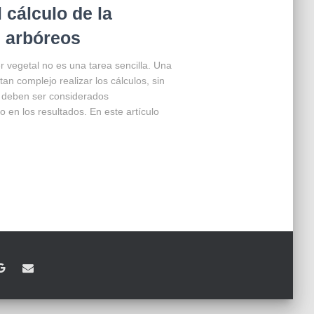
l cálculo de la
s arbóreos
r vegetal no es una tarea sencilla. Una
an complejo realizar los cálculos, sin
e deben ser considerados
en los resultados. En este artículo