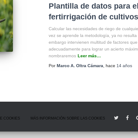
Plantilla de datos para e
fertirrigación de cultivo
Calcular las necesidades de riego de cualquie
vez se aprende la metodología, ya no resulta t
embargo intervienen multitud de factores qu
adecuadamente para lograr un acierto máximo 
nombraremos
Leer más…
Por
Marco A. Oltra Cámara
, hace
14 años
DE COOKIES
MÁS INFORMACIÓN SOBRE LAS COOKIES